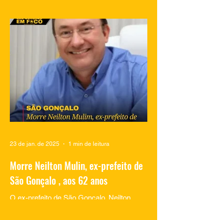
Vídeos compartilhados nas redes sociais
mostram traficantes do Complexo do
Salgueiro, em São Gonçalo, aproveitando
momentos de lazer na...
23 de jan. de 2025
1 min de leitura
Morre Neilton Mulin, ex-prefeito de
São Gonçalo , aos 62 anos
O ex-prefeito de São Gonçalo, Neilton
Mulim, faleceu nesta quinta-feira (23), aos
62 anos, em um hospital no Rio de