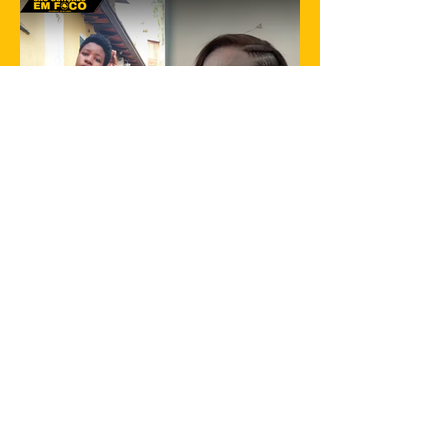
Janeiro. A informação...
23 de jan. de 2025
1 min de leitura
Filha de Flordelis é morta em São
Gonçalo
Gabriella dos Santos de Souza, de 25
anos, filha adotiva da ex-deputada federal
Flordelis dos Santos de Souza, foi
encontrada morta na...