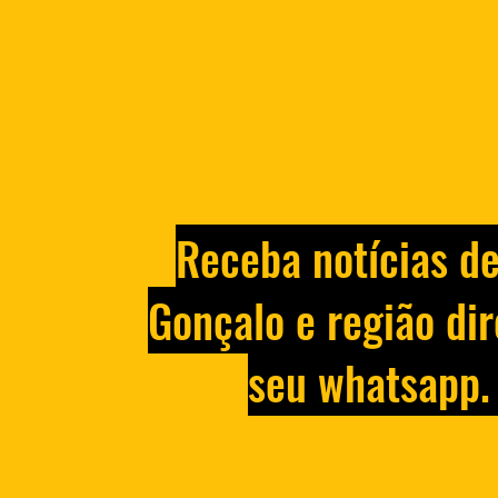
Receba notícias d
Gonçalo e região dir
seu whatsapp