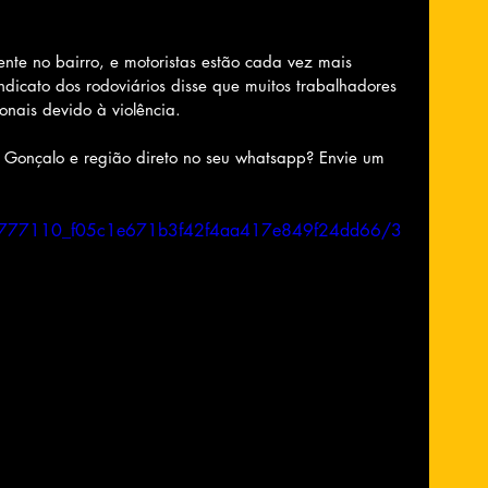
rente no bairro, e motoristas estão cada vez mais 
icato dos rodoviários disse que muitos trabalhadores 
nais devido à violência.
o Gonçalo e região direto no seu whatsapp? Envie um 
deo/777110_f05c1e671b3f42f4aa417e849f24dd66/3