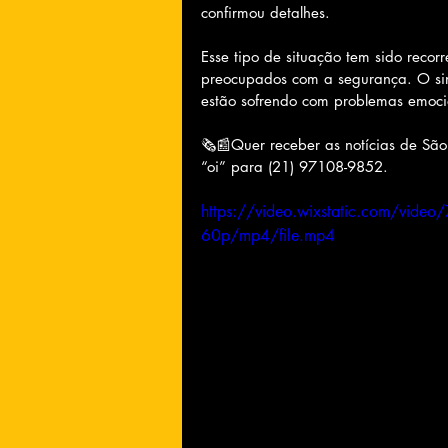
confirmou detalhes.
Esse tipo de situação tem sido recor
preocupados com a segurança. O sind
estão sofrendo com problemas emocio
🗞📰Quer receber as notícias de Sã
“oi” para (21) 97108-9852.
https://video.wixstatic.com/vi
60p/mp4/file.mp4